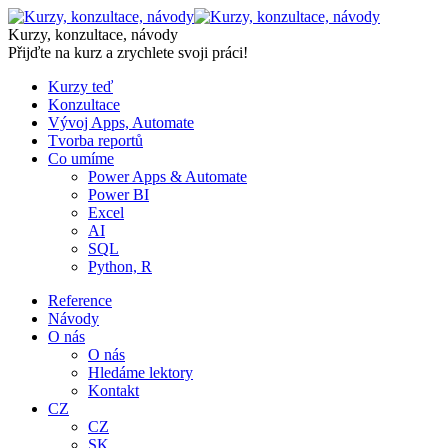
Skip
to
Kurzy, konzultace, návody
content
Přijďte na kurz a zrychlete svoji práci!
Kurzy teď
Konzultace
Vývoj Apps, Automate
Tvorba reportů
Co umíme
Power Apps & Automate
Power BI
Excel
AI
SQL
Python, R
Reference
Návody
O nás
O nás
Hledáme lektory
Kontakt
CZ
CZ
SK