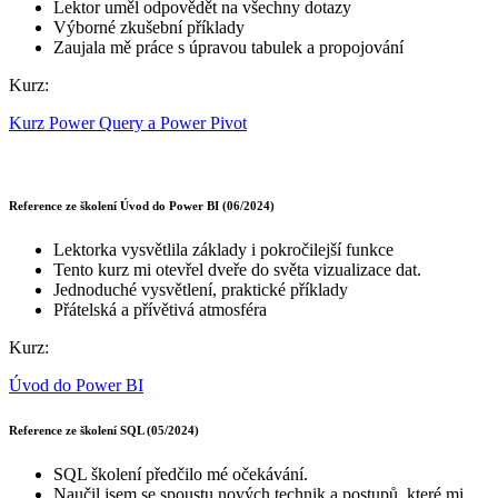
Lektor uměl odpovědět na všechny dotazy
Výborné zkušební příklady
Zaujala mě práce s úpravou tabulek a propojování
Kurz:
Kurz Power Query a Power Pivot
Reference ze školení Úvod do Power BI (06/2024)
Lektorka vysvětlila základy i pokročilejší funkce
Tento kurz mi otevřel dveře do světa vizualizace dat.
Jednoduché vysvětlení, praktické příklady
Přátelská a přívětivá atmosféra
Kurz:
Úvod do Power BI
Reference ze školení SQL (05/2024)
SQL školení předčilo mé očekávání.
Naučil jsem se spoustu nových technik a postupů, které mi