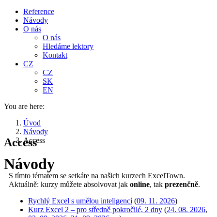
Reference
Návody
O nás
O nás
Hledáme lektory
Kontakt
CZ
CZ
SK
EN
You are here:
Úvod
Návody
Access
Access
Návody
S tímto tématem se setkáte na našich kurzech ExcelTown.
Aktuálně: kurzy můžete absolvovat jak
online
, tak
prezenčně
.
Rychlý Excel s umělou inteligencí
(
09. 11. 2026
)
Kurz Excel 2 – pro středně pokročilé, 2 dny
(
24. 08. 2026
,