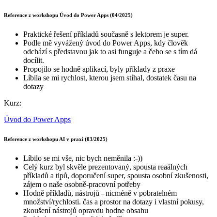
Reference z workshopu Úvod do Power Apps (04/2025)
Praktické řešení příkladů současně s lektorem je super.
Podle mě vyvážený úvod do Power Apps, kdy člověk
odchází s představou jak to asi funguje a čeho se s tím dá
docílit.
Propojilo se hodně aplikací, byly příklady z praxe
Líbila se mi rychlost, kterou jsem stíhal, dostatek času na
dotazy
Kurz:
Úvod do Power Apps
Reference z workshopu AI v praxi (03/2025)
Líbilo se mi vše, nic bych neměnila :-))
Celý kurz byl skvěle prezentovaný, spousta reaálných
příkladů a tipů, doporučení super, spousta osobní zkušenosti,
zájem o naše osobně-pracovní potřeby
Hodně příkladů, nástrojů - nicméně v pobratelném
množství/rychlosti. čas a prostor na dotazy i vlastní pokusy,
zkoušení nástrojů opravdu hodne obsahu