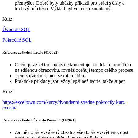
přemýšlet. Dobré byly ukázky příkazů pro práci s čísly a
textovými řetězci. Výklad byl velmi srozumitelný.
Kurz:
Úvod do SQL
Pokročilé SQL
Reference ze školení Excelu (01/2022)
Oceňuji, že lektor souběžně komentuje, co dělá a promítá to
na sdílenou obrazovku, rovněž oceňuji tempo celého procesu
Jsem začátečník, moc se mi to líbilo.
Praktické příklady jsou vždy lepší než teorie, takže super.
Kurz:
https://exceltown.com/kurzy/dvoudenni-stredne-pokrocily-kurz-
excelu/
Reference ze školení Úvod do Power BI (11/2021)
Za mě dobře vyvážený obsah a vše dobře vysvětleno, dost
prostoru na dotazy, dobře připravené příklady.