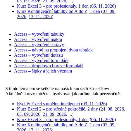
03. 09. 2026
,
21. 09. 2026
, ...)
Kurz Excel 3 – pro profesionály, 1 den
(
06. 11. 2026
)
Kurz Kontingenční tabulky od A do Z, 1 den
(
07. 09.
2026
,
13. 11. 2026
)
Access – vytvoření tabulky
Access – vytvoření makra
Access – vytvoření sestavy
Access – návod na propojení dvou tabulek
Access – vytvoření dotazu
Access – vytvoření formuláře
Access – dropdown box ve formuláři
Access – šipky a jejich význam
S tímto tématem se setkáte na našich kurzech ExcelTown.
Aktuálně: kurzy můžete absolvovat jak
online
, tak
prezenčně
.
Rychlý Excel s umělou inteligencí
(
09. 11. 2026
)
Kurz Excel 2 – pro středně pokročilé, 2 dny
(
24. 08. 2026
,
03. 09. 2026
,
21. 09. 2026
, ...)
Kurz Excel 3 – pro profesionály, 1 den
(
06. 11. 2026
)
Kurz Kontingenční tabulky od A do Z, 1 den
(
07. 09.
2026
,
13. 11. 2026
)