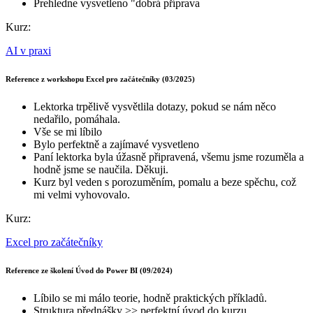
Prehledne vysvetleno "dobrá příprava
Kurz:
AI v praxi
Reference z workshopu Excel pro začátečníky (03/2025)
Lektorka trpělivě vysvětlila dotazy, pokud se nám něco
nedařilo, pomáhala.
Vše se mi líbilo
Bylo perfektně a zajímavé vysvetleno
Paní lektorka byla úžasně připravená, všemu jsme rozuměla a
hodně jsme se naučila. Děkuji.
Kurz byl veden s porozuměním, pomalu a beze spěchu, což
mi velmi vyhovovalo.
Kurz:
Excel pro začátečníky
Reference ze školení Úvod do Power BI (09/2024)
Líbilo se mi málo teorie, hodně praktických příkladů.
Struktura přednášky >> perfektní úvod do kurzu