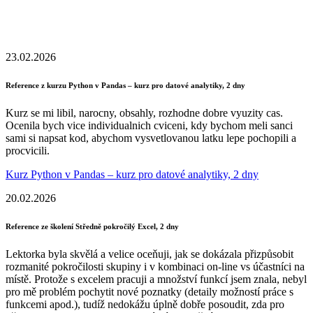
23.02.2026
Reference z kurzu Python v Pandas – kurz pro datové analytiky, 2 dny
Kurz se mi libil, narocny, obsahly, rozhodne dobre vyuzity cas.
Ocenila bych vice individualnich cviceni, kdy bychom meli sanci
sami si napsat kod, abychom vysvetlovanou latku lepe pochopili a
procvicili.
Kurz Python v Pandas – kurz pro datové analytiky, 2 dny
20.02.2026
Reference ze školení Středně pokročilý Excel, 2 dny
Lektorka byla skvělá a velice oceňuji, jak se dokázala přizpůsobit
rozmanité pokročilosti skupiny i v kombinaci on-line vs účastníci na
místě. Protože s excelem pracuji a množství funkcí jsem znala, nebyl
pro mě problém pochytit nové poznatky (detaily možností práce s
funkcemi apod.), tudíž nedokážu úplně dobře posoudit, zda pro