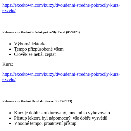
https://exceltown.com/kurzy/dvoudenni-stredne-pokrocily-kurz-
excelu/
Reference ze školení Středně pokročilý Excel (05/2023)
Výborná lektorka
Tempo přizpůsobené všem
Člověk se nebál zeptat
Kurz:
https://exceltown.com/kurzy/dvoudenni-stredne-pokrocily-kurz-
excelu/
Reference ze školení Úvod do Power BI (05/2023)
Kurz je dobře strukturovaný, moc mi to vyhovovalo
Přístup lektora byl nápomocný, vše dobře vysvětlil
Vhodné tempo, proaktivní přístup