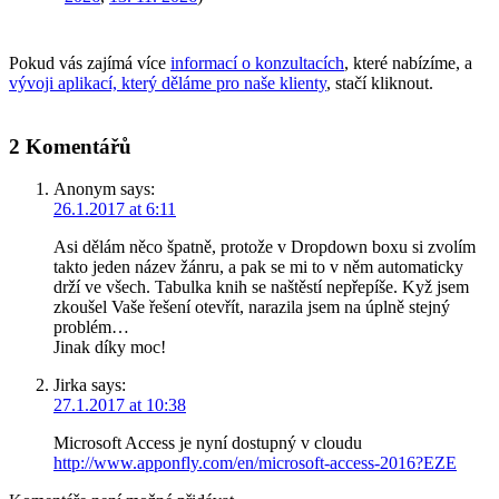
Pokud vás zajímá více
informací o konzultacích
, které nabízíme, a
vývoji aplikací, který děláme pro naše klienty
, stačí kliknout.
2 Komentářů
Anonym
says:
26.1.2017 at 6:11
Asi dělám něco špatně, protože v Dropdown boxu si zvolím
takto jeden název žánru, a pak se mi to v něm automaticky
drží ve všech. Tabulka knih se naštěstí nepřepíše. Kyž jsem
zkoušel Vaše řešení otevřít, narazila jsem na úplně stejný
problém…
Jinak díky moc!
Jirka
says:
27.1.2017 at 10:38
Microsoft Access je nyní dostupný v cloudu
http://www.apponfly.com/en/microsoft-access-2016?EZE