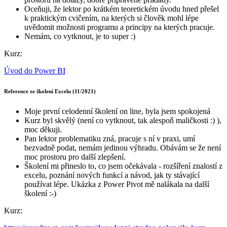
Oceňuji, že lektor po krátkém teoretickém úvodu hned přešel
k praktickým cvičením, na kterých si člověk mohl lépe
uvědomit možnosti programu a principy na kterých pracuje.
Nemám, co vytknout, je to super :)
Kurz:
Úvod do Power BI
Reference ze školení Excelu (11/2021)
Moje první celodenní školení on line, byla jsem spokojená
Kurz byl skvělý (není co vytknout, tak alespoň maličkosti :) ),
moc děkuji.
Pan lektor problematiku zná, pracuje s ní v praxi, umí
bezvadně podat, nemám jedinou výhradu. Obávám se že není
moc prostoru pro další zlepšení.
Školení mi přineslo to, co jsem očekávala - rozšíření znalostí z
excelu, poznání nových funkcí a návod, jak ty stávající
používat lépe. Ukázka z Power Pivot mě nalákala na další
školení :-)
Kurz: