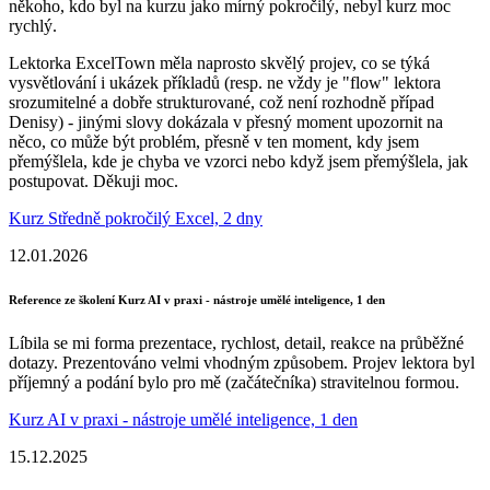
někoho, kdo byl na kurzu jako mírný pokročilý, nebyl kurz moc
rychlý.
Lektorka ExcelTown měla naprosto skvělý projev, co se týká
vysvětlování i ukázek příkladů (resp. ne vždy je "flow" lektora
srozumitelné a dobře strukturované, což není rozhodně případ
Denisy) - jinými slovy dokázala v přesný moment upozornit na
něco, co může být problém, přesně v ten moment, kdy jsem
přemýšlela, kde je chyba ve vzorci nebo když jsem přemýšlela, jak
postupovat. Děkuji moc.
Kurz Středně pokročilý Excel, 2 dny
12.01.2026
Reference ze školení Kurz AI v praxi - nástroje umělé inteligence, 1 den
Líbila se mi forma prezentace, rychlost, detail, reakce na průběžné
dotazy. Prezentováno velmi vhodným způsobem. Projev lektora byl
příjemný a podání bylo pro mě (začátečníka) stravitelnou formou.
Kurz AI v praxi - nástroje umělé inteligence, 1 den
15.12.2025