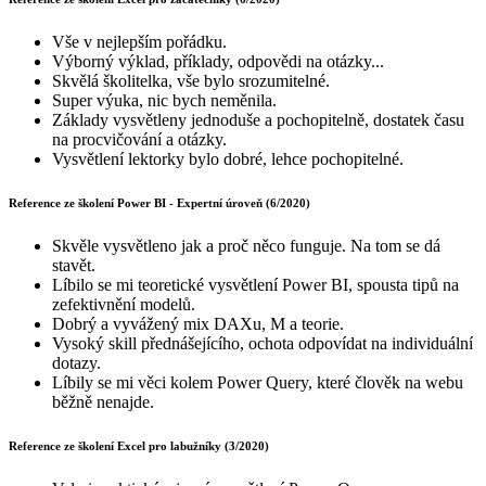
Vše v nejlepším pořádku.
Výborný výklad, příklady, odpovědi na otázky...
Skvělá školitelka, vše bylo srozumitelné.
Super výuka, nic bych neměnila.
Základy vysvětleny jednoduše a pochopitelně, dostatek času
na procvičování a otázky.
Vysvětlení lektorky bylo dobré, lehce pochopitelné.
Reference ze školení Power BI - Expertní úroveň (6/2020)
Skvěle vysvětleno jak a proč něco funguje. Na tom se dá
stavět.
Líbilo se mi teoretické vysvětlení Power BI, spousta tipů na
zefektivnění modelů.
Dobrý a vyvážený mix DAXu, M a teorie.
Vysoký skill přednášejícího, ochota odpovídat na individuální
dotazy.
Líbily se mi věci kolem Power Query, které člověk na webu
běžně nenajde.
Reference ze školení Excel pro labužníky (3/2020)