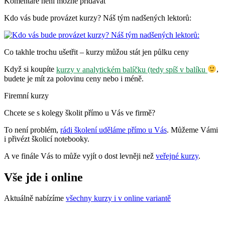
Komentáře není možné přidávat
Kdo vás bude provázet kurzy? Náš tým nadšených lektorů:
Co takhle trochu ušetřit – kurzy můžou stát jen půlku ceny
Když si koupíte
kurzy v analytickém balíčku (tedy spíš v balíku
,
budete je mít za polovinu ceny nebo i méně.
Firemní kurzy
Chcete se s kolegy školit přímo u Vás ve firmě?
To není problém,
rádi školení uděláme přímo u Vás
. Můžeme Vámi
i přivézt školicí notebooky.
A ve finále Vás to může vyjít o dost levněji než
veřejné kurzy
.
Vše jde i online
Aktuálně nabízíme
všechny kurzy i v online variantě