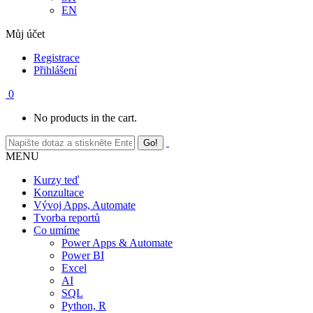
EN
Můj účet
Registrace
Přihlášení
0
No products in the cart.
MENU
Kurzy teď
Konzultace
Vývoj Apps, Automate
Tvorba reportů
Co umíme
Power Apps & Automate
Power BI
Excel
AI
SQL
Python, R