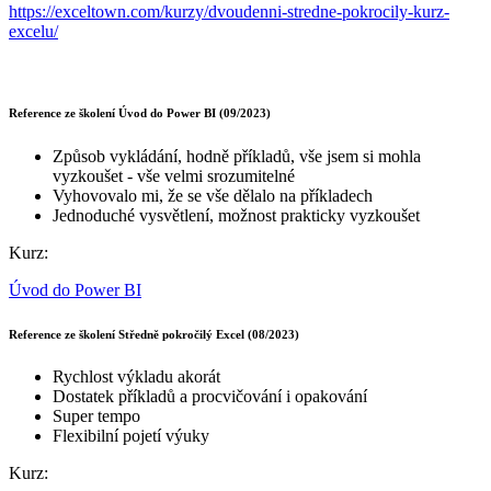
https://exceltown.com/kurzy/dvoudenni-stredne-pokrocily-kurz-
excelu/
Reference ze školení Úvod do Power BI (09/2023)
Způsob vykládání, hodně příkladů, vše jsem si mohla
vyzkoušet - vše velmi srozumitelné
Vyhovovalo mi, že se vše dělalo na příkladech
Jednoduché vysvětlení, možnost prakticky vyzkoušet
Kurz:
Úvod do Power BI
Reference ze školení Středně pokročilý Excel (08/2023)
Rychlost výkladu akorát
Dostatek příkladů a procvičování i opakování
Super tempo
Flexibilní pojetí výuky
Kurz: