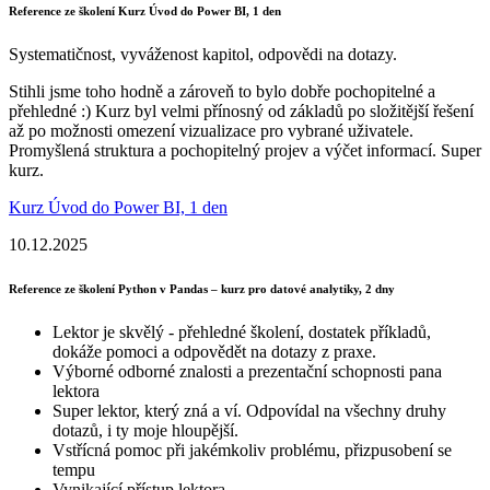
Reference ze školení Kurz Úvod do Power BI, 1 den
Systematičnost, vyváženost kapitol, odpovědi na dotazy.
Stihli jsme toho hodně a zároveň to bylo dobře pochopitelné a
přehledné :) Kurz byl velmi přínosný od základů po složitější řešení
až po možnosti omezení vizualizace pro vybrané uživatele.
Promyšlená struktura a pochopitelný projev a výčet informací. Super
kurz.
Kurz Úvod do Power BI, 1 den
10.12.2025
Reference ze školení Python v Pandas – kurz pro datové analytiky, 2 dny
Lektor je skvělý - přehledné školení, dostatek příkladů,
dokáže pomoci a odpovědět na dotazy z praxe.
Výborné odborné znalosti a prezentační schopnosti pana
lektora
Super lektor, který zná a ví. Odpovídal na všechny druhy
dotazů, i ty moje hloupější.
Vstřícná pomoc při jakémkoliv problému, přizpusobení se
tempu
Vynikající přístup lektora.