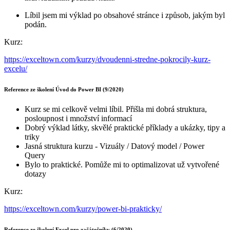
Líbil jsem mi výklad po obsahové stránce i způsob, jakým byl
podán.
Kurz:
https://exceltown.com/kurzy/dvoudenni-stredne-pokrocily-kurz-
excelu/
Reference ze školení Úvod do Power BI (9/2020)
Kurz se mi celkově velmi líbil. Přišla mi dobrá struktura,
posloupnost i množství informací
Dobrý výklad látky, skvělé praktické příklady a ukázky, tipy a
triky
Jasná struktura kurzu - Vizuály / Datový model / Power
Query
Bylo to praktické. Pomůže mi to optimalizovat už vytvořené
dotazy
Kurz:
https://exceltown.com/kurzy/power-bi-prakticky/
Reference ze školení Excel pro začátečníky (6/2020)