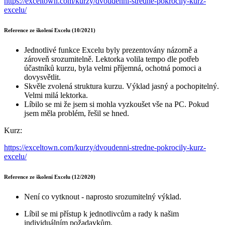
https://exceltown.com/kurzy/dvoudenni-stredne-pokrocily-kurz-
excelu/
Reference ze školení Excelu (10/2021)
Jednotlivé funkce Excelu byly prezentovány názorně a
zároveň srozumitelně. Lektorka volila tempo dle potřeb
účastníků kurzu, byla velmi příjemná, ochotná pomoci a
dovysvětlit.
Skvěle zvolená struktura kurzu. Výklad jasný a pochopitelný.
Velmi milá lektorka.
Líbilo se mi že jsem si mohla vyzkoušet vše na PC. Pokud
jsem měla problém, řešil se hned.
Kurz:
https://exceltown.com/kurzy/dvoudenni-stredne-pokrocily-kurz-
excelu/
Reference ze školení Excelu (12/2020)
Není co vytknout - naprosto srozumitelný výklad.
Líbil se mi přístup k jednotlivcům a rady k našim
individuálním požadavkům.