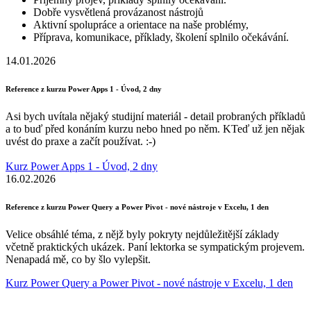
Dobře vysvětlená provázanost nástrojů
Aktivní spolupráce a orientace na naše problémy,
Příprava, komunikace, příklady, školení splnilo očekávání.
14.01.2026
Reference z kurzu Power Apps 1 - Úvod, 2 dny
Asi bych uvítala nějaký studijní materiál - detail probraných příkladů
a to buď před konáním kurzu nebo hned po něm. KTeď už jen nějak
uvést do praxe a začít používat. :-)
Kurz Power Apps 1 - Úvod, 2 dny
16.02.2026
Reference z kurzu Power Query a Power Pivot - nové nástroje v Excelu, 1 den
Velice obsáhlé téma, z nějž byly pokryty nejdůležitější základy
včetně praktických ukázek. Paní lektorka se sympatickým projevem.
Nenapadá mě, co by šlo vylepšit.
Kurz Power Query a Power Pivot - nové nástroje v Excelu, 1 den