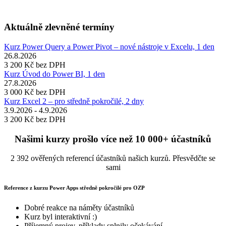
Aktuálně zlevněné termíny
Kurz Power Query a Power Pivot – nové nástroje v Excelu, 1 den
26.8.2026
3 200 Kč
bez DPH
Kurz Úvod do Power BI, 1 den
27.8.2026
3 000 Kč
bez DPH
Kurz Excel 2 – pro středně pokročilé, 2 dny
3.9.2026 - 4.9.2026
3 200 Kč
bez DPH
Našimi kurzy prošlo více než 10 000+ účastníků
2 392 ověřených referencí účastníků našich kurzů. Přesvědčte se
sami
Reference z kurzu Power Apps středně pokročilé pro OZP
Dobré reakce na náměty účastníků
Kurz byl interaktivní :)
Příjemný projev, příklady splnily očekávání.