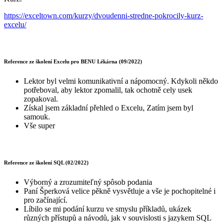
https://exceltown.com/kurzy/dvoudenni-stredne-pokrocily-kurz-
excelu/
Reference ze školení Excelu pro BENU Lékárna (09/2022)
Lektor byl velmi komunikativní a nápomocný. Kdykoli někdo
potřeboval, aby lektor zpomalil, tak ochotně cely usek
zopakoval.
Získal jsem základní přehled o Excelu, Zatím jsem byl
samouk.
Vše super
Reference ze školení SQL (02/2022)
Výborný a zrozumiteľný spôsob podania
Paní Šperková velice pěkně vysvětluje a vše je pochopitelné i
pro začínající.
Líbilo se mi podání kurzu ve smyslu příkladů, ukázek
různých přístupů a návodů, jak v souvislosti s jazykem SQL