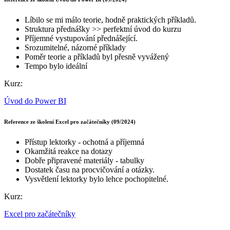
Líbilo se mi málo teorie, hodně praktických příkladů.
Struktura přednášky >> perfektní úvod do kurzu
Příjemné vystupování přednášející.
Srozumitelné, názorné příklady
Poměr teorie a příkladů byl přesně vyvážený
Tempo bylo ideální
Kurz:
Úvod do Power BI
Reference ze školení Excel pro začátečníky (09/2024)
Přístup lektorky - ochotná a příjemná
Okamžitá reakce na dotazy
Dobře připravené materiály - tabulky
Dostatek času na procvičování a otázky.
Vysvětlení lektorky bylo lehce pochopitelné.
Kurz:
Excel pro začátečníky