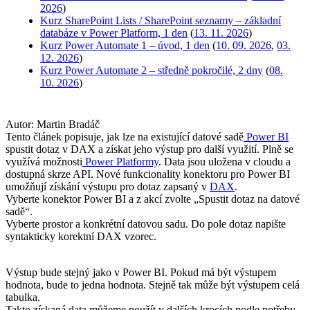
2026
)
Kurz SharePoint Lists / SharePoint seznamy – základní
databáze v Power Platform, 1 den
(
13. 11. 2026
)
Kurz Power Automate 1 – úvod, 1 den
(
10. 09. 2026
,
03.
12. 2026
)
Kurz Power Automate 2 – středně pokročilé, 2 dny
(
08.
10. 2026
)
Autor: Martin Bradáč
Tento článek popisuje, jak lze na existující datové sadě
Power BI
spustit dotaz v DAX a získat jeho výstup pro další využití. Plně se
využívá možnosti
Power Platformy
. Data jsou uložena v cloudu a
dostupná skrze API. Nové funkcionality konektoru pro Power BI
umožňují získání výstupu pro dotaz zapsaný v
DAX
.
Vyberte konektor Power BI a z akcí zvolte „Spustit dotaz na datové
sadě“.
Vyberte prostor a konkrétní datovou sadu. Do pole dotaz napište
syntakticky korektní DAX vzorec.
Výstup bude stejný jako v Power BI. Pokud má být výstupem
hodnota, bude to jedna hodnota. Stejně tak může být výstupem celá
tabulka.
Takto získaná data můžeme použít v dalších krocích podle potřeby.