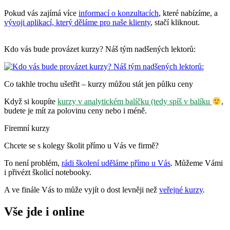
Pokud vás zajímá více
informací o konzultacích
, které nabízíme, a
vývoji aplikací, který děláme pro naše klienty
, stačí kliknout.
Kdo vás bude provázet kurzy? Náš tým nadšených lektorů:
Co takhle trochu ušetřit – kurzy můžou stát jen půlku ceny
Když si koupíte
kurzy v analytickém balíčku (tedy spíš v balíku
,
budete je mít za polovinu ceny nebo i méně.
Firemní kurzy
Chcete se s kolegy školit přímo u Vás ve firmě?
To není problém,
rádi školení uděláme přímo u Vás
. Můžeme Vámi
i přivézt školicí notebooky.
A ve finále Vás to může vyjít o dost levněji než
veřejné kurzy
.
Vše jde i online