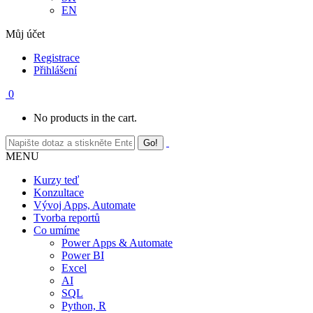
EN
Můj účet
Registrace
Přihlášení
0
No products in the cart.
MENU
Kurzy teď
Konzultace
Vývoj Apps, Automate
Tvorba reportů
Co umíme
Power Apps & Automate
Power BI
Excel
AI
SQL
Python, R