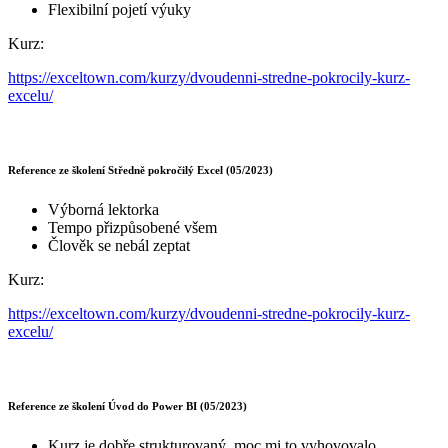
Flexibilní pojetí výuky
Kurz:
https://exceltown.com/kurzy/dvoudenni-stredne-pokrocily-kurz-
excelu/
Reference ze školení Středně pokročilý Excel (05/2023)
Výborná lektorka
Tempo přizpůsobené všem
Člověk se nebál zeptat
Kurz:
https://exceltown.com/kurzy/dvoudenni-stredne-pokrocily-kurz-
excelu/
Reference ze školení Úvod do Power BI (05/2023)
Kurz je dobře strukturovaný, moc mi to vyhovovalo