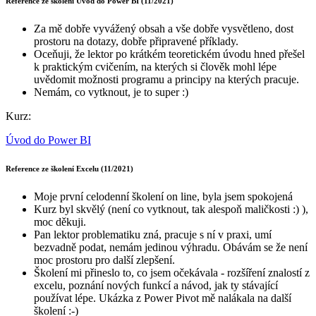
Reference ze školení Úvod do Power BI (11/2021)
Za mě dobře vyvážený obsah a vše dobře vysvětleno, dost
prostoru na dotazy, dobře připravené příklady.
Oceňuji, že lektor po krátkém teoretickém úvodu hned přešel
k praktickým cvičením, na kterých si člověk mohl lépe
uvědomit možnosti programu a principy na kterých pracuje.
Nemám, co vytknout, je to super :)
Kurz:
Úvod do Power BI
Reference ze školení Excelu (11/2021)
Moje první celodenní školení on line, byla jsem spokojená
Kurz byl skvělý (není co vytknout, tak alespoň maličkosti :) ),
moc děkuji.
Pan lektor problematiku zná, pracuje s ní v praxi, umí
bezvadně podat, nemám jedinou výhradu. Obávám se že není
moc prostoru pro další zlepšení.
Školení mi přineslo to, co jsem očekávala - rozšíření znalostí z
excelu, poznání nových funkcí a návod, jak ty stávající
používat lépe. Ukázka z Power Pivot mě nalákala na další
školení :-)