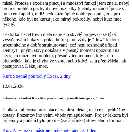
místě. Protože s excelem pracuji a množství funkcí jsem znala, nebyl
pro mě problém pochytit nové poznatky (detaily možností práce s
funkcemi apod.), tudíž nedokážu úplně dobře posoudit, zda pro
někoho, kdo byl na kurzu jako mírný pokročilý, nebyl kurz moc
rychlý.
Lektorka ExcelTown měla naprosto skvělý projev, co se týká
vysvětlování i ukázek příkladů (resp. ne vždy je "flow" lektora
srozumitelné a dobře strukturované, což není rozhodně případ
Denisy) - jinými slovy dokázala v přesný moment upozornit na
něco, co může být problém, přesně v ten moment, kdy jsem
přemýšlela, kde je chyba ve vzorci nebo když jsem přemýšlela, jak
postupovat. Děkuji moc.
Kurz Středně pokročilý Excel, 2 dny
12.01.2026
Reference ze školení Kurz AI v praxi - nástroje umělé inteligence, 1 den
Líbila se mi forma prezentace, rychlost, detail, reakce na průběžné
dotazy. Prezentováno velmi vhodným způsobem. Projev lektora byl
příjemný a podání bylo pro mě (začátečníka) stravitelnou formou.
Kurz AI v praxi - nástroje umělé inteligence, 1 den