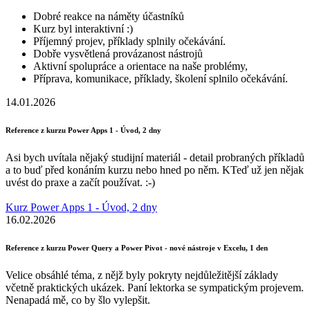
Dobré reakce na náměty účastníků
Kurz byl interaktivní :)
Příjemný projev, příklady splnily očekávání.
Dobře vysvětlená provázanost nástrojů
Aktivní spolupráce a orientace na naše problémy,
Příprava, komunikace, příklady, školení splnilo očekávání.
14.01.2026
Reference z kurzu Power Apps 1 - Úvod, 2 dny
Asi bych uvítala nějaký studijní materiál - detail probraných příkladů
a to buď před konáním kurzu nebo hned po něm. KTeď už jen nějak
uvést do praxe a začít používat. :-)
Kurz Power Apps 1 - Úvod, 2 dny
16.02.2026
Reference z kurzu Power Query a Power Pivot - nové nástroje v Excelu, 1 den
Velice obsáhlé téma, z nějž byly pokryty nejdůležitější základy
včetně praktických ukázek. Paní lektorka se sympatickým projevem.
Nenapadá mě, co by šlo vylepšit.