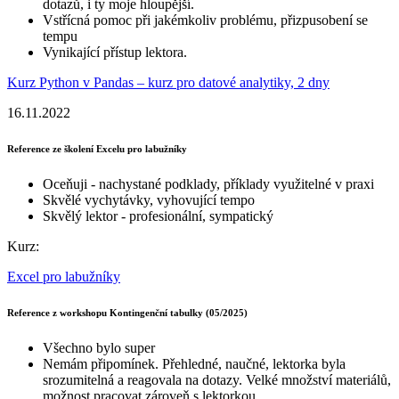
dotazů, i ty moje hloupější.
Vstřícná pomoc při jakémkoliv problému, přizpusobení se
tempu
Vynikající přístup lektora.
Kurz Python v Pandas – kurz pro datové analytiky, 2 dny
16.11.2022
Reference ze školení Excelu pro labužníky
Oceňuji - nachystané podklady, příklady využitelné v praxi
Skvělé vychytávky, vyhovující tempo
Skvělý lektor - profesionální, sympatický
Kurz:
Excel pro labužníky
Reference z workshopu Kontingenční tabulky (05/2025)
Všechno bylo super
Nemám připomínek. Přehledné, naučné, lektorka byla
srozumitelná a reagovala na dotazy. Velké množství materiálů,
možnost pracovat zároveň s lektorkou.