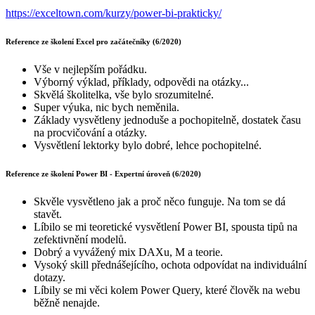
https://exceltown.com/kurzy/power-bi-prakticky/
Reference ze školení Excel pro začátečníky (6/2020)
Vše v nejlepším pořádku.
Výborný výklad, příklady, odpovědi na otázky...
Skvělá školitelka, vše bylo srozumitelné.
Super výuka, nic bych neměnila.
Základy vysvětleny jednoduše a pochopitelně, dostatek času
na procvičování a otázky.
Vysvětlení lektorky bylo dobré, lehce pochopitelné.
Reference ze školení Power BI - Expertní úroveň (6/2020)
Skvěle vysvětleno jak a proč něco funguje. Na tom se dá
stavět.
Líbilo se mi teoretické vysvětlení Power BI, spousta tipů na
zefektivnění modelů.
Dobrý a vyvážený mix DAXu, M a teorie.
Vysoký skill přednášejícího, ochota odpovídat na individuální
dotazy.
Líbily se mi věci kolem Power Query, které člověk na webu
běžně nenajde.