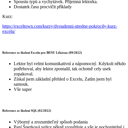
Spoustu typů a vychytávek. Příjemná lektorka.
Dostatek času procvičit příklady
Kurz:
https://exceltown.com/kurzy/dvoudenni-stredne-pokrocily-kurz-
excelu/
Reference ze školení Excelu pro BENU Lékárna (09/2022)
Lektor byl velmi komunikativní a nápomocný. Kdykoli někdo
potřeboval, aby lektor zpomalil, tak ochotně cely usek
zopakoval.
Získal jsem základní přehled o Excelu, Zatím jsem byl
samouk.
Vše super
Reference ze školení SQL (02/2022)
Výborný a zrozumiteľný spôsob podania
Paní Šperková velice pěkně vysvětluje a vše je pochopitelné i