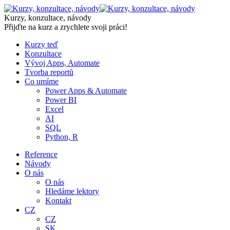
Skip
to
Kurzy, konzultace, návody
content
Přijďte na kurz a zrychlete svoji práci!
Kurzy teď
Konzultace
Vývoj Apps, Automate
Tvorba reportů
Co umíme
Power Apps & Automate
Power BI
Excel
AI
SQL
Python, R
Reference
Návody
O nás
O nás
Hledáme lektory
Kontakt
CZ
CZ
SK