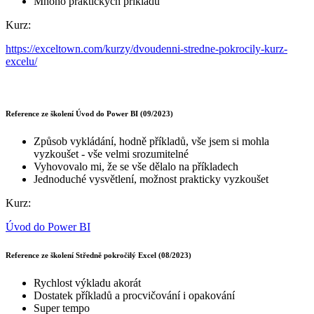
Mnoho praktických příkladů
Kurz:
https://exceltown.com/kurzy/dvoudenni-stredne-pokrocily-kurz-
excelu/
Reference ze školení Úvod do Power BI (09/2023)
Způsob vykládání, hodně příkladů, vše jsem si mohla
vyzkoušet - vše velmi srozumitelné
Vyhovovalo mi, že se vše dělalo na příkladech
Jednoduché vysvětlení, možnost prakticky vyzkoušet
Kurz:
Úvod do Power BI
Reference ze školení Středně pokročilý Excel (08/2023)
Rychlost výkladu akorát
Dostatek příkladů a procvičování i opakování
Super tempo