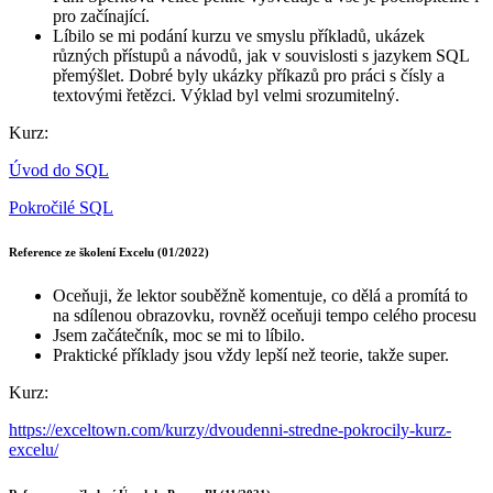
pro začínající.
Líbilo se mi podání kurzu ve smyslu příkladů, ukázek
různých přístupů a návodů, jak v souvislosti s jazykem SQL
přemýšlet. Dobré byly ukázky příkazů pro práci s čísly a
textovými řetězci. Výklad byl velmi srozumitelný.
Kurz:
Úvod do SQL
Pokročilé SQL
Reference ze školení Excelu (01/2022)
Oceňuji, že lektor souběžně komentuje, co dělá a promítá to
na sdílenou obrazovku, rovněž oceňuji tempo celého procesu
Jsem začátečník, moc se mi to líbilo.
Praktické příklady jsou vždy lepší než teorie, takže super.
Kurz:
https://exceltown.com/kurzy/dvoudenni-stredne-pokrocily-kurz-
excelu/