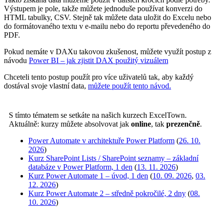
Výstupem je pole, takže můžete jednoduše používat konverzi do
HTML tabulky, CSV. Stejně tak můžete data uložit do Excelu nebo
do formátovaného textu v e-mailu nebo do reportu převedeného do
PDF.
Pokud nemáte v DAXu takovou zkušenost, můžete využít postup z
návodu
Power BI – jak zjistit DAX použitý vizuálem
Chceteli tento postup použít pro více uživatelů tak, aby každý
dostával svoje vlastní data,
můžete použít tento návod.
S tímto tématem se setkáte na našich kurzech ExcelTown.
Aktuálně: kurzy můžete absolvovat jak
online
, tak
prezenčně
.
Power Automate v architektuře Power Platform
(
26. 10.
2026
)
Kurz SharePoint Lists / SharePoint seznamy – základní
databáze v Power Platform, 1 den
(
13. 11. 2026
)
Kurz Power Automate 1 – úvod, 1 den
(
10. 09. 2026
,
03.
12. 2026
)
Kurz Power Automate 2 – středně pokročilé, 2 dny
(
08.
10. 2026
)