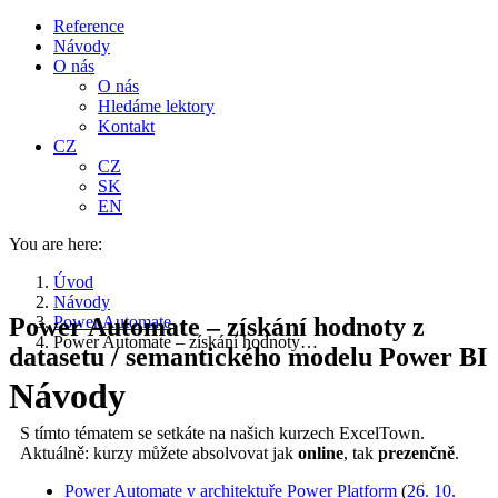
Reference
Návody
O nás
O nás
Hledáme lektory
Kontakt
CZ
CZ
SK
EN
You are here:
Úvod
Návody
Power Automate – získání hodnoty z
Power Automate
Power Automate – získání hodnoty…
datasetu / semantického modelu Power BI
Návody
S tímto tématem se setkáte na našich kurzech ExcelTown.
Aktuálně: kurzy můžete absolvovat jak
online
, tak
prezenčně
.
Power Automate v architektuře Power Platform
(
26. 10.