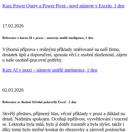
Kurz Power Query a Power Pivot - nové nástroje v Excelu, 1 den
17.02.2026
Reference z kurzu AI v praxi – nástroje umělé inteligence, 1 den
Výborná příprava s reálnými příklady směrované na naší firmu,
dostatek tipů a doporučení, spousta věcí z osobní zkušenosti, zájem
o naše osobně-pracovní potřeby.
Kurz AI v praxi – nástroje umělé inteligence, 1 den
02.03.2026
Reference ze školení Středně pokročilý Excel - 2 dny
Skvělý přednes, příjmený hlas, věcné příklady v praxi a důklad na
detail. Nadmíru spokojen. Oceňuji trpělivost, vysvětlování i vracení
se. Lektorka byla milá, bylo jí dobře rozumět a byla slyšet, takže i
díky tomu bylo možné koukat do obrazovky a zároveň poslouchat