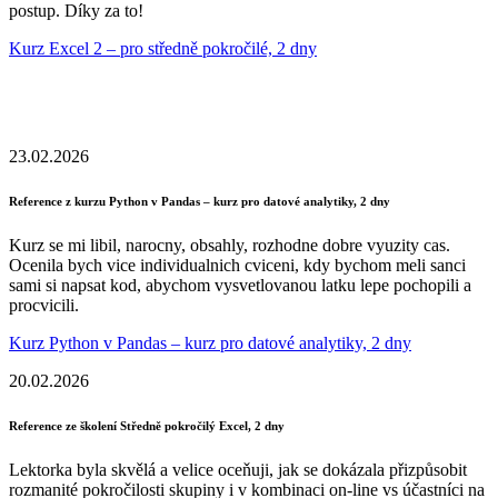
postup. Díky za to!
Kurz Excel 2 – pro středně pokročilé, 2 dny
23.02.2026
Reference z kurzu Python v Pandas – kurz pro datové analytiky, 2 dny
Kurz se mi libil, narocny, obsahly, rozhodne dobre vyuzity cas.
Ocenila bych vice individualnich cviceni, kdy bychom meli sanci
sami si napsat kod, abychom vysvetlovanou latku lepe pochopili a
procvicili.
Kurz Python v Pandas – kurz pro datové analytiky, 2 dny
20.02.2026
Reference ze školení Středně pokročilý Excel, 2 dny
Lektorka byla skvělá a velice oceňuji, jak se dokázala přizpůsobit
rozmanité pokročilosti skupiny i v kombinaci on-line vs účastníci na