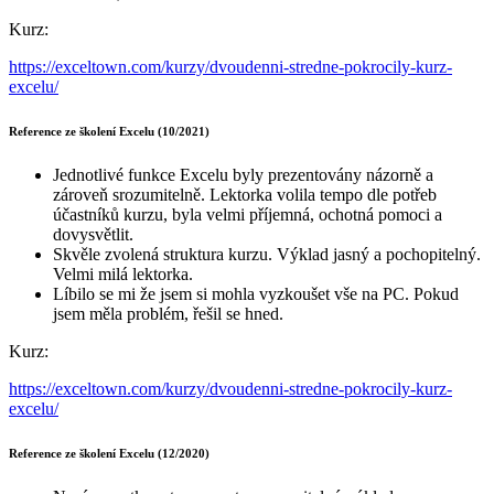
Kurz:
https://exceltown.com/kurzy/dvoudenni-stredne-pokrocily-kurz-
excelu/
Reference ze školení Excelu (10/2021)
Jednotlivé funkce Excelu byly prezentovány názorně a
zároveň srozumitelně. Lektorka volila tempo dle potřeb
účastníků kurzu, byla velmi příjemná, ochotná pomoci a
dovysvětlit.
Skvěle zvolená struktura kurzu. Výklad jasný a pochopitelný.
Velmi milá lektorka.
Líbilo se mi že jsem si mohla vyzkoušet vše na PC. Pokud
jsem měla problém, řešil se hned.
Kurz:
https://exceltown.com/kurzy/dvoudenni-stredne-pokrocily-kurz-
excelu/
Reference ze školení Excelu (12/2020)