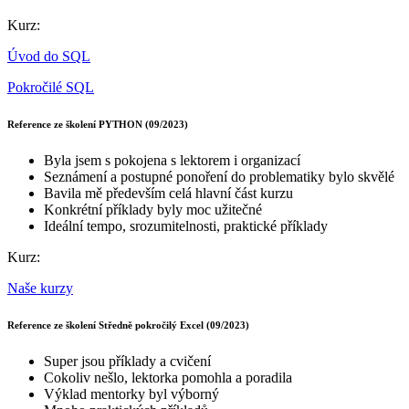
Kurz:
Úvod do SQL
Pokročilé SQL
Reference ze školení PYTHON (09/2023)
Byla jsem s pokojena s lektorem i organizací
Seznámení a postupné ponoření do problematiky bylo skvělé
Bavila mě především celá hlavní část kurzu
Konkrétní příklady byly moc užitečné
Ideální tempo, srozumitelnosti, praktické příklady
Kurz:
Naše kurzy
Reference ze školení Středně pokročilý Excel (09/2023)
Super jsou příklady a cvičení
Cokoliv nešlo, lektorka pomohla a poradila
Výklad mentorky byl výborný