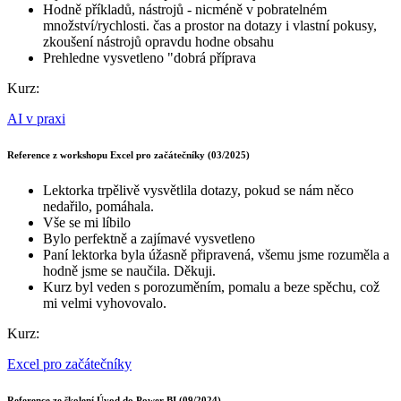
Hodně příkladů, nástrojů - nicméně v pobratelném
množství/rychlosti. čas a prostor na dotazy i vlastní pokusy,
zkoušení nástrojů opravdu hodne obsahu
Prehledne vysvetleno "dobrá příprava
Kurz:
AI v praxi
Reference z workshopu Excel pro začátečníky (03/2025)
Lektorka trpělivě vysvětlila dotazy, pokud se nám něco
nedařilo, pomáhala.
Vše se mi líbilo
Bylo perfektně a zajímavé vysvetleno
Paní lektorka byla úžasně připravená, všemu jsme rozuměla a
hodně jsme se naučila. Děkuji.
Kurz byl veden s porozuměním, pomalu a beze spěchu, což
mi velmi vyhovovalo.
Kurz:
Excel pro začátečníky
Reference ze školení Úvod do Power BI (09/2024)