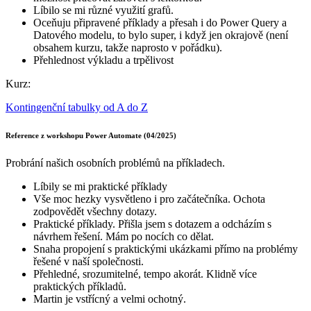
Líbilo se mi různé využití grafů.
Oceňuju připravené příklady a přesah i do Power Query a
Datového modelu, to bylo super, i když jen okrajově (není
obsahem kurzu, takže naprosto v pořádku).
Přehlednost výkladu a trpělivost
Kurz:
Kontingenční tabulky od A do Z
Reference z workshopu Power Automate (04/2025)
Probrání našich osobních problémů na příkladech.
Líbily se mi praktické příklady
Vše moc hezky vysvětleno i pro začátečníka. Ochota
zodpovědět všechny dotazy.
Praktické příklady. Přišla jsem s dotazem a odcházím s
návrhem řešení. Mám po nocích co dělat.
Snaha propojení s praktickými ukázkami přímo na problémy
řešené v naší společnosti.
Přehledné, srozumitelné, tempo akorát. Klidně více
praktických příkladů.
Martin je vstřícný a velmi ochotný.