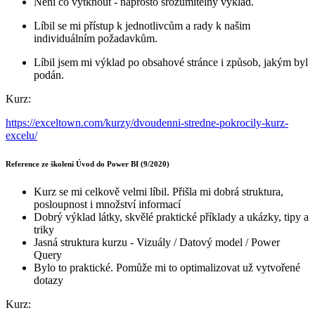
Není co vytknout - naprosto srozumitelný výklad.
Líbil se mi přístup k jednotlivcům a rady k našim
individuálním požadavkům.
Líbil jsem mi výklad po obsahové stránce i způsob, jakým byl
podán.
Kurz:
https://exceltown.com/kurzy/dvoudenni-stredne-pokrocily-kurz-
excelu/
Reference ze školení Úvod do Power BI (9/2020)
Kurz se mi celkově velmi líbil. Přišla mi dobrá struktura,
posloupnost i množství informací
Dobrý výklad látky, skvělé praktické příklady a ukázky, tipy a
triky
Jasná struktura kurzu - Vizuály / Datový model / Power
Query
Bylo to praktické. Pomůže mi to optimalizovat už vytvořené
dotazy
Kurz: